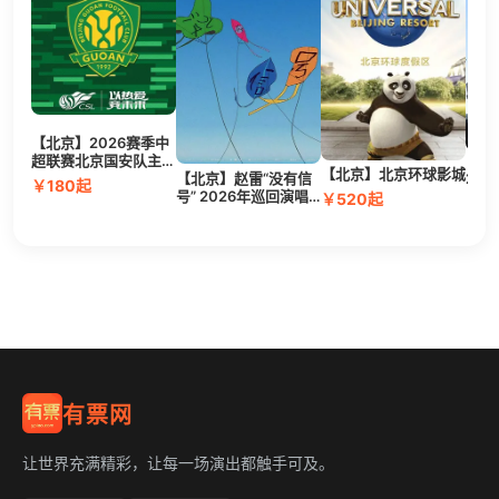
【北京】2026赛季中
超联赛北京国安队主场
【北
【北京】北京环球影城
门票
【北京】赵雷“没有信
20
￥180起
号” 2026年巡回演唱
唱会
￥520起
￥6
会- 北京站
有票网
让世界充满精彩，让每一场演出都触手可及。